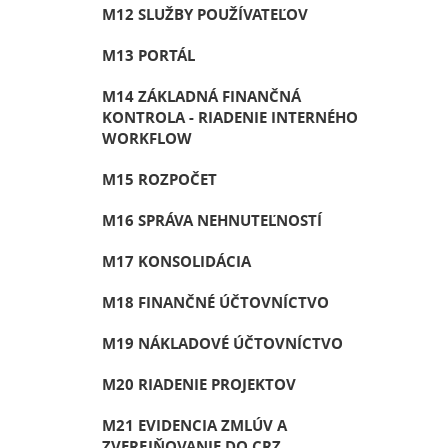
M12 SLUŽBY POUŽÍVATEĽOV
M13 PORTÁL
M14 ZÁKLADNÁ FINANČNÁ
KONTROLA - RIADENIE INTERNÉHO
WORKFLOW
M15 ROZPOČET
M16 SPRÁVA NEHNUTEĽNOSTÍ
M17 KONSOLIDÁCIA
M18 FINANČNÉ ÚČTOVNÍCTVO
M19 NÁKLADOVÉ ÚČTOVNÍCTVO
M20 RIADENIE PROJEKTOV
M21 EVIDENCIA ZMLÚV A
ZVEREJŇOVANIE DO CRZ