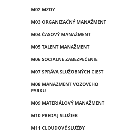
M02 MZDY
M03 ORGANIZAČNÝ MANAŽMENT
M04 ČASOVÝ MANAŽMENT
M05 TALENT MANAŽMENT
M06 SOCIÁLNE ZABEZPEČENIE
M07 SPRÁVA SLUŽOBNÝCH CIEST
M08 MANAŽMENT VOZOVÉHO
PARKU
M09 MATERIÁLOVÝ MANAŽMENT
M10 PREDAJ SLUŽIEB
M11 CLOUDOVÉ SLUŽBY